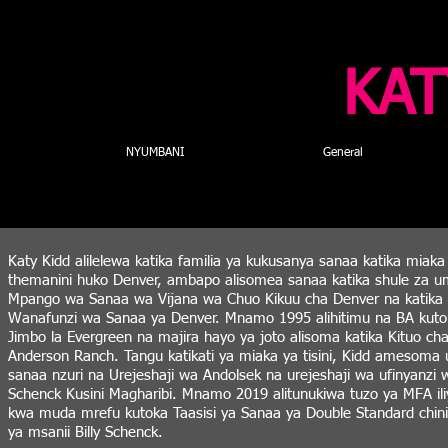
KAT
NYUMBANI
General
Katy Kidd alilelewa katika familia ya kukusanya sanaa katika miaka
themanini huko Denver, ambapo alisomea sanaa katika shule za u
Mpango wa Sanaa wa Vijana wa Chuo Kikuu cha Denver na katika L
Wanafunzi wa Sanaa ya Denver. Mnamo 1995 alihitimu na BA kut
Jimbo la Evergreen na majira hayo ya joto alisoma katika Kituo ch
Anderson Ranch. Tangu katikati ya miaka ya tisini, Kidd amesoma 
sanaa nzuri na Urejeshaji wa Andolsek na urejeshaji wa ufinyanzi 
Schenck Kusini Magharibi. Mnamo 2019 alitunukiwa tuzo ya MFA ili
kwa muda mrefu kutoka Taasisi ya Sanaa ya Double Standard chin
ya msanii Billy Schenck.