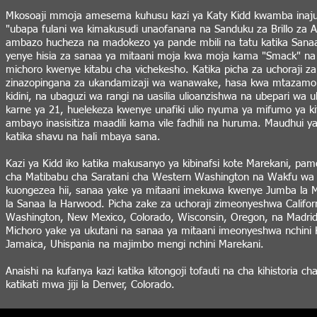
Mkosoaji mmoja amesema kuhusu kazi ya Katy Kidd kwamba inaju
"ubapa fulani wa kimakusudi unaofanana na Sanduku za Brillo za 
ambazo hucheza na madokezo ya pande mbili na tatu katika Sana
yenye hisia za sanaa ya mitaani moja kwa moja kama "Smack" na
michoro kwenye kitabu cha vichekesho. Katika picha za uchoraji z
zinazopingana za ukandamizaji wa wanawake, hasa kwa mtazamo w
kidini, na ubaguzi wa rangi na uasilia ulioanzishwa na ubepari wa
karne ya 21, huelekeza kwenye unafiki ulio nyuma ya mifumo ya k
ambayo inasisitiza maadili kama vile fadhili na huruma. Maudhui ya 
katika shavu na hali mbaya sana.
Kazi ya Kidd iko katika makusanyo ya kibinafsi kote Marekani, pam
cha Matibabu cha Saratani cha Western Washington na Wakfu w
kuongezea hii, sanaa yake ya mitaani imekuwa kwenye Jumba la
la Sanaa la Harwood. Picha zake za uchoraji zimeonyeshwa Califor
Washington, New Mexico, Colorado, Wisconsin, Oregon, na Madrid
Michoro yake ya ukutani na sanaa ya mitaani imeonyeshwa nchini
Jamaica, Uhispania na majimbo mengi nchini Marekani.
Anaishi na kufanya kazi katika kitongoji tofauti na cha kihistoria ch
katikati mwa jiji la Denver, Colorado.